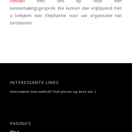
contact
met ons op voor een
kennismakingsgesprek. We kunnen dan vrijblijvend met
u bekijken wat Elephantie voor uw organisatie kan
betekenen
INTERESSANTE LINKS
Interessante links wellicht? Veel plezier op deze site :)
PAGINA’S
Blog