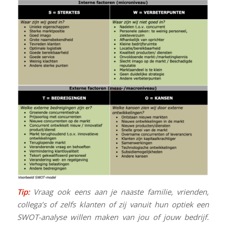
Tip:
Vraag ook eens aan je naaste familie, vrienden,
collega’s of zelfs klanten of zij vanuit hun optiek een
SWOT-analyse willen maken van jou of jouw bedrijf.