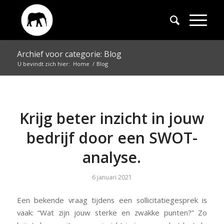
Archief voor categorie: Blog
U bevindt zich hier:
Home
/
Blog
Krijg beter inzicht in jouw
bedrijf door een SWOT-
analyse.
6 januari 2021
Een bekende vraag tijdens een sollicitatiegesprek is
vaak: “Wat zijn jouw sterke en zwakke punten?” Zo