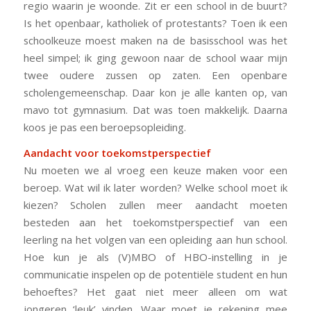
regio waarin je woonde. Zit er een school in de buurt?
Is het openbaar, katholiek of protestants? Toen ik een
schoolkeuze moest maken na de basisschool was het
heel simpel; ik ging gewoon naar de school waar mijn
twee oudere zussen op zaten. Een openbare
scholengemeenschap. Daar kon je alle kanten op, van
mavo tot gymnasium. Dat was toen makkelijk. Daarna
koos je pas een beroepsopleiding.
Aandacht voor toekomstperspectief
Nu moeten we al vroeg een keuze maken voor een
beroep. Wat wil ik later worden? Welke school moet ik
kiezen? Scholen zullen meer aandacht moeten
besteden aan het toekomstperspectief van een
leerling na het volgen van een opleiding aan hun school.
Hoe kun je als (V)MBO of HBO-instelling in je
communicatie inspelen op de potentiële student en hun
behoeftes? Het gaat niet meer alleen om wat
jongeren ‘leuk’ vinden. Waar moet je rekening mee